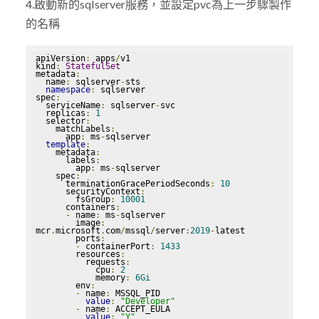
4.啟動新的sqlserver服務，並設定pvc為上一步驟製作
的名稱
apiVersion
:
 apps
/
v1

kind
:
StatefulSet
metadata
:
  name
:
 sqlserver
-
sts

namespace
:
 sqlserver

spec
:
  serviceName
:
 sqlserver
-
svc

  replicas
:
1
  selector
:
    matchLabels
:
      app
:
 ms
-
sqlserver

template
:
    metadata
:
      labels
:
        app
:
 ms
-
sqlserver

    spec
:
      terminationGracePeriodSeconds
:
10
      securityContext
:
        fsGroup
:
10001
      containers
:
-
 name
:
 ms
-
sqlserver

        image
:
mcr
.
microsoft
.
com
/
mssql
/
server
:
2019
-
latest

        ports
:
-
 containerPort
:
1433
        resources
:
          requests
:
            cpu
:
2
            memory
:
6Gi
        env
:
-
 name
:
 MSSQL_PID

value
:
"Developer"
-
 name
:
 ACCEPT_EULA

value
:
"Y"