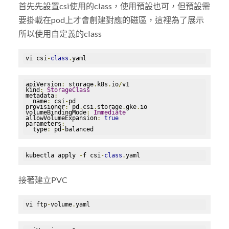
首先先設置csi使用的class，使用預設也可，但預設需
要掛載在pod上才會創建對應的磁區，這裡為了展示
所以使用自定義的class
vi csi
-
class
.
yaml
apiVersion
:
 storage
.
k8s
.
io
/
v1

kind
:
StorageClass
metadata
:
  name
:
 csi
-
pd

provisioner
:
 pd
.
csi
.
storage
.
gke
.
io

volumeBindingMode
:
Immediate
allowVolumeExpansion
:
true
parameters
:
  type
:
 pd
-
balanced
kubectla apply 
-
f csi
-
class
.
yaml
接著建立PVC
vi ftp
-
volume
.
yaml