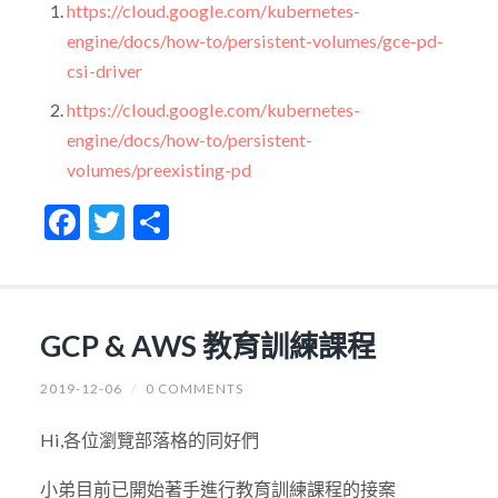
https://cloud.google.com/kubernetes-
engine/docs/how-to/persistent-volumes/gce-pd-
csi-driver
https://cloud.google.com/kubernetes-
engine/docs/how-to/persistent-
volumes/preexisting-pd
Facebook
Twitter
Share
GCP & AWS 教育訓練課程
2019-12-06
/
0 COMMENTS
Hi,各位瀏覽部落格的同好們
小弟目前已開始著手進行教育訓練課程的接案