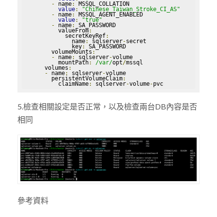
-
 name
:
 MSSQL_COLLATION

value
:
"Chinese_Taiwan_Stroke_CI_AS"
-
 name
:
 MSSQL_AGENT_ENABLED

value
:
"true"
-
 name
:
 SA_PASSWORD

          valueFrom
:
            secretKeyRef
:
              name
:
 sqlserver
-
secret

              key
:
 SA_PASSWORD

        volumeMounts
:
-
 name
:
 sqlserver
-
volume

          mountPath
:
/var/
opt
/
mssql

      volumes
:
-
 name
:
 sqlserver
-
volume

        persistentVolumeClaim
:
          claimName
:
 sqlserver
-
volume
-
pvc
5.檢查相關設定是否正常，以及檢查兩台DB內容是否
相同
參考資料