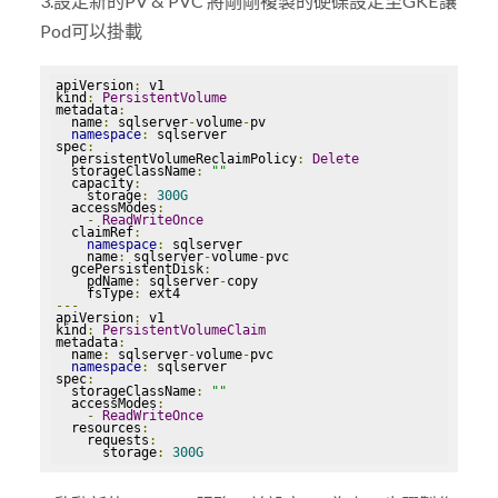
3.設定新的PV & PVC 將剛剛複製的硬碟設定至GKE讓
Pod可以掛載
apiVersion
:
 v1

kind
:
PersistentVolume
metadata
:
  name
:
 sqlserver
-
volume
-
pv

namespace
:
 sqlserver

spec
:
  persistentVolumeReclaimPolicy
:
Delete
  storageClassName
:
""
  capacity
:
    storage
:
300G
  accessModes
:
-
ReadWriteOnce
  claimRef
:
namespace
:
 sqlserver

    name
:
 sqlserver
-
volume
-
pvc

  gcePersistentDisk
:
    pdName
:
 sqlserver
-
copy

    fsType
:
---
apiVersion
:
 v1

kind
:
PersistentVolumeClaim
metadata
:
  name
:
 sqlserver
-
volume
-
pvc

namespace
:
 sqlserver

spec
:
  storageClassName
:
""
  accessModes
:
-
ReadWriteOnce
  resources
:
    requests
:
      storage
:
300G