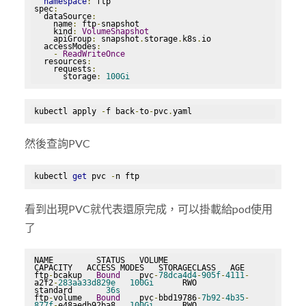
namespace
:
 ftp

spec
:
  dataSource
:
    name
:
 ftp
-
snapshot

    kind
:
VolumeSnapshot
    apiGroup
:
 snapshot
.
storage
.
k8s
.
io

  accessModes
:
-
ReadWriteOnce
  resources
:
    requests
:
      storage
:
100Gi
kubectl apply 
-
f back
-
to
-
pvc
.
yaml
然後查詢PVC
kubectl 
get
 pvc 
-
n ftp
看到出現PVC就代表還原完成，可以掛載給pod使用
了
NAME         STATUS   VOLUME                                     
CAPACITY   ACCESS MODES   STORAGECLASS   AGE

ftp
-
bcakup   
Bound
    pvc
-
78dca4d4
-
905f
-
4111
-
a2f2
-
283aa33d829e
100Gi
      RWO            
standard       
36s
ftp
-
volume   
Bound
    pvc
-
bbd19786
-
7b92
-
4b35
-
877f
-
e48aedb92ba8   
100Gi
      RWO            