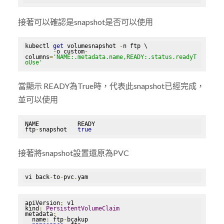
接著可以確認是snapshot是否可以使用
kubectl 
get
 volumesnapshot 
-
n ftp \

-
o custom
-
columns
=
'NAME:.metadata.name,READY:.status.readyT
oUse'
當顯示 READY為True時，代表此snapshot已經完成，
並可以使用
NAME           READY

ftp
-
snapshot   
true
接著將snapshot設置還原為PVC
vi back
-
to
-
pvc
.
yam
apiVersion
:
 v1

kind
:
PersistentVolumeClaim
metadata
:
  name
:
 ftp
-
bcakup
