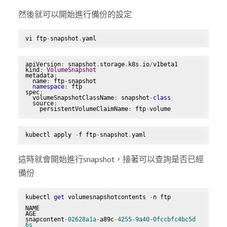
然後就可以開始進行備份的設定
vi ftp
-
snapshot
.
yaml
apiVersion
:
 snapshot
.
storage
.
k8s
.
io
/
v1beta1

kind
:
VolumeSnapshot
metadata
:
  name
:
 ftp
-
snapshot

namespace
:
 ftp

spec
:
  volumeSnapshotClassName
:
 snapshot
-
class
  source
:
    persistentVolumeClaimName
:
 ftp
-
volume
kubectl apply 
-
f ftp
-
snapshot
.
yaml
這時就會開始進行snapshot，接著可以查詢是否已經
備份
kubectl 
get
 volumesnapshotcontents 
-
n ftp

NAME                                               
AGE

snapcontent
-
02628a1a
-
a89c
-
4255
-
9a40
-
0fccbfc4bc5d
6s