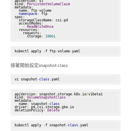
apiVersion
:
 v1

kind
:
PersistentVolumeClaim
metadata
:
  name
:
 ftp
-
volume

namespace
:
 ftp

spec
:
  storageClassName
:
 csi
-
pd

  accessModes
:
-
ReadWriteOnce
  resources
:
    requests
:
      storage
:
100Gi
kubectl apply 
-
f ftp
-
volume
.
yaml
接著開始設定snapshot class
vi snapshot
-
class
.
yaml
apiVersion
:
 snapshot
.
storage
.
k8s
.
io
/
v1beta1

kind
:
VolumeSnapshotClass
metadata
:
  name
:
 snapshot
-
class
driver
:
 pd
.
csi
.
storage
.
gke
.
io

deletionPolicy
:
Delete
kubectl apply 
-
f snapshot
-
class
.
yaml