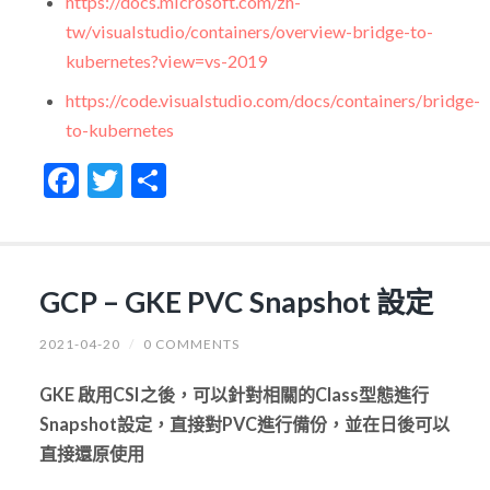
https://docs.microsoft.com/zh-
tw/visualstudio/containers/overview-bridge-to-
kubernetes?view=vs-2019
https://code.visualstudio.com/docs/containers/bridge-
to-kubernetes
Facebook
Twitter
Share
GCP – GKE PVC Snapshot 設定
2021-04-20
/
0 COMMENTS
GKE 啟用CSI之後，可以針對相關的Class型態進行
Snapshot設定，直接對PVC進行備份，並在日後可以
直接還原使用