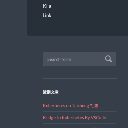
Kila
Link
近期文章
Kubernetes on Taichung 社團
Bridge to Kubernetes By VSCode