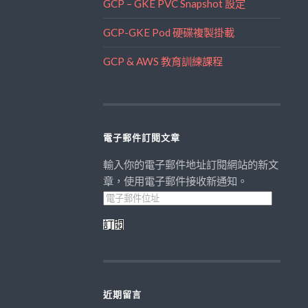
GCP – GKE PVC Snapshot 設定
GCP-GKE Pod 硬碟複製掛載
GCP & AWS 教育訓練課程
電子郵件訂閱文章
輸入你的電子郵件地址訂閱網站的新文
章，使用電子郵件接收新通知。
電
子
郵
件
訂閱
位
址
近期留言