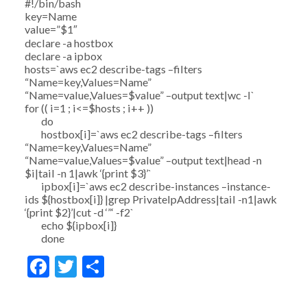
#!/bin/bash
key=Name
value=”$1″
declare -a hostbox
declare -a ipbox
hosts=`aws ec2 describe-tags –filters
“Name=key,Values=Name”
“Name=value,Values=$value” –output text|wc -l`
for (( i=1 ; i<=$hosts ; i++ ))
do
hostbox[i]=`aws ec2 describe-tags –filters
“Name=key,Values=Name”
“Name=value,Values=$value” –output text|head -n
$i|tail -n 1|awk ‘{print $3}’`
ipbox[i]=`aws ec2 describe-instances –instance-
ids ${hostbox[i]} |grep PrivateIpAddress|tail -n1|awk
‘{print $2}’|cut -d ‘”‘ -f2`
echo ${ipbox[i]}
done
Facebook
Twitter
Share